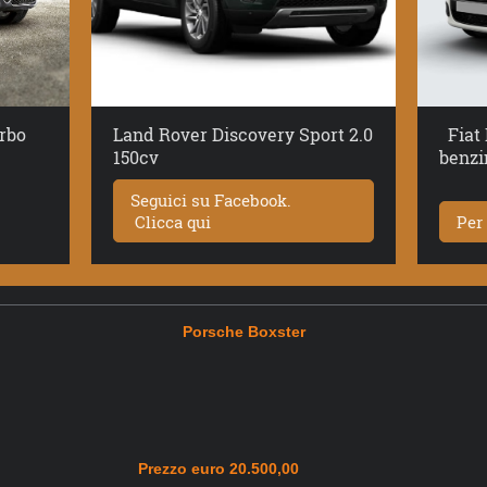
urbo
Land Rover Discovery Sport 2.0
Fiat 
150cv
benzi
Seguici su Facebook.
Clicca qui
Per
Porsche Boxster
Prezzo euro 20.5
00,00