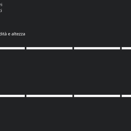
ri
i
ità e altezza